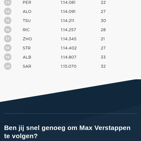
13
PER
1:14.081
22
14
ALO
1:14.091
27
15
TSU
1:14.211
30
16
RIC
1:14.257
28
17
ZHO
1:14.345
21
18
STR
1:14.402
27
19
ALB
1:14.807
33
20
SAR
1:15.070
32
Ben jij snel genoeg om Max Verstappen
te volgen?