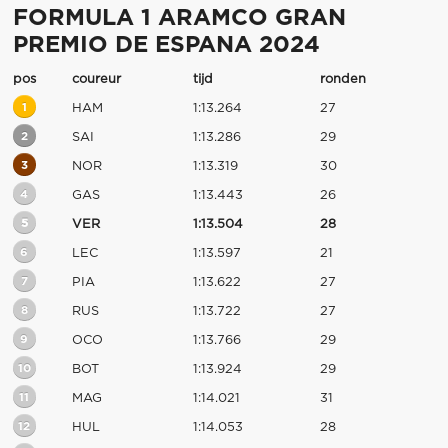
FORMULA 1 ARAMCO GRAN
PREMIO DE ESPANA 2024
pos
coureur
tijd
ronden
1
HAM
1:13.264
27
2
SAI
1:13.286
29
3
NOR
1:13.319
30
4
GAS
1:13.443
26
5
VER
1:13.504
28
6
LEC
1:13.597
21
7
PIA
1:13.622
27
8
RUS
1:13.722
27
9
OCO
1:13.766
29
10
BOT
1:13.924
29
11
MAG
1:14.021
31
12
HUL
1:14.053
28