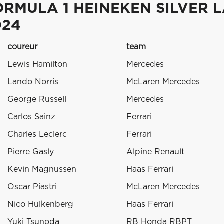
ORMULA 1 HEINEKEN SILVER 
024
coureur
team
Lewis Hamilton
Mercedes
Lando Norris
McLaren Mercedes
George Russell
Mercedes
Carlos Sainz
Ferrari
Charles Leclerc
Ferrari
Pierre Gasly
Alpine Renault
Kevin Magnussen
Haas Ferrari
Oscar Piastri
McLaren Mercedes
Nico Hulkenberg
Haas Ferrari
Yuki Tsunoda
RB Honda RBPT