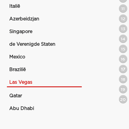
Italië
11
Azerbeidzjan
12
13
Singapore
14
de Verenigde Staten
15
Mexico
16
17
Brazilië
18
Las Vegas
19
Qatar
20
Abu Dhabi