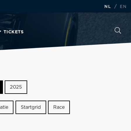
/
NL
EN
TICKETS
2025
atie
Startgrid
Race