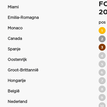
F
Miami
2
Emilia-Romagna
pos
Monaco
1
Canada
2
3
Spanje
4
Oostenrijk
5
Groot-Brittannië
6
Hongarije
7
8
België
9
Nederland
10