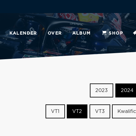
KALENDER
OVER
ALBUM
SHOP
2023
2024
VT1
VT2
VT3
Kwalific