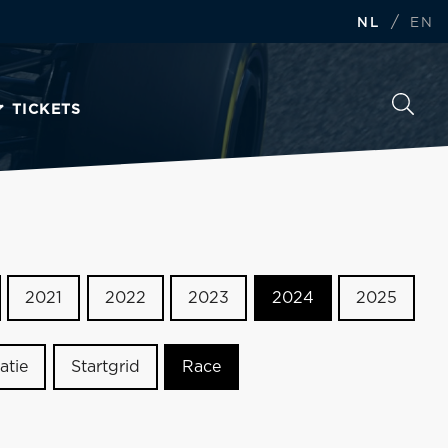
/
NL
EN
TICKETS
2021
2022
2023
2024
2025
atie
Startgrid
Race