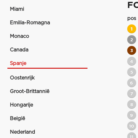
F
Miami
pos
Emilia-Romagna
1
Monaco
2
Canada
3
4
Spanje
5
Oostenrijk
6
Groot-Brittannië
7
8
Hongarije
9
België
10
Nederland
11