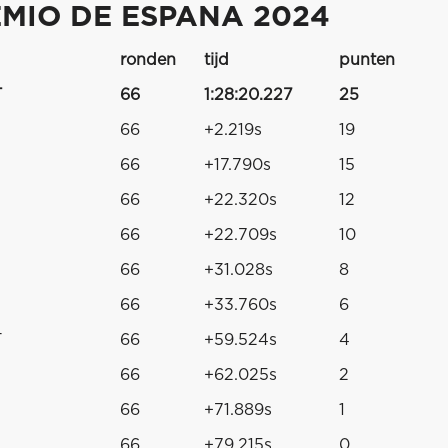
MIO DE ESPANA 2024
ronden
tijd
punten
T
66
1:28:20.227
25
66
+2.219s
19
66
+17.790s
15
66
+22.320s
12
66
+22.709s
10
66
+31.028s
8
66
+33.760s
6
T
66
+59.524s
4
66
+62.025s
2
66
+71.889s
1
66
+79.215s
0