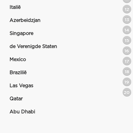
Italië
12
13
Azerbeidzjan
14
Singapore
15
de Verenigde Staten
16
Mexico
17
18
Brazilië
19
Las Vegas
20
Qatar
Abu Dhabi