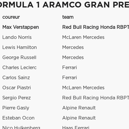
ORMULA 1 ARAMCO GRAN PRE
coureur
team
Max Verstappen
Red Bull Racing Honda RBP
Lando Norris
McLaren Mercedes
Lewis Hamilton
Mercedes
George Russell
Mercedes
Charles Leclerc
Ferrari
Carlos Sainz
Ferrari
Oscar Piastri
McLaren Mercedes
Sergio Perez
Red Bull Racing Honda RBP
Pierre Gasly
Alpine Renault
Esteban Ocon
Alpine Renault
Nico Hulkenberg
Haas Ferrari