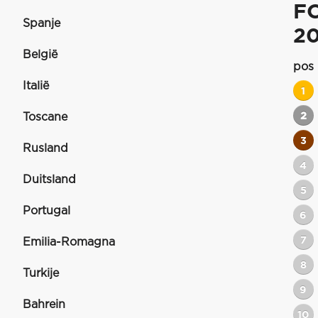
F
Spanje
2
België
pos
Italië
1
2
Toscane
3
Rusland
4
Duitsland
5
Portugal
6
7
Emilia-Romagna
8
Turkije
9
Bahrein
10