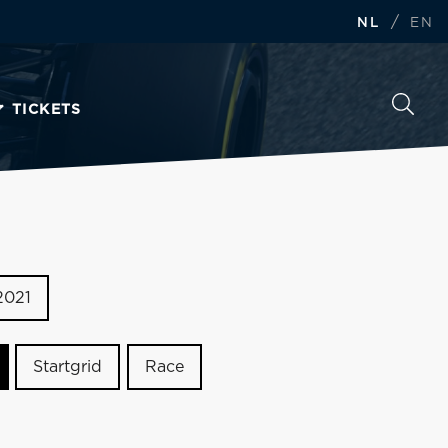
/
NL
EN
TICKETS
2021
Startgrid
Race