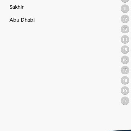
Sakhir
11
12
Abu Dhabi
13
14
15
16
17
18
19
20