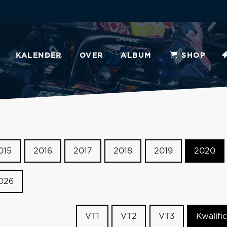
KALENDER
OVER
ALBUM
SHOP
015
2016
2017
2018
2019
2020
026
VT1
VT2
VT3
Kwalific