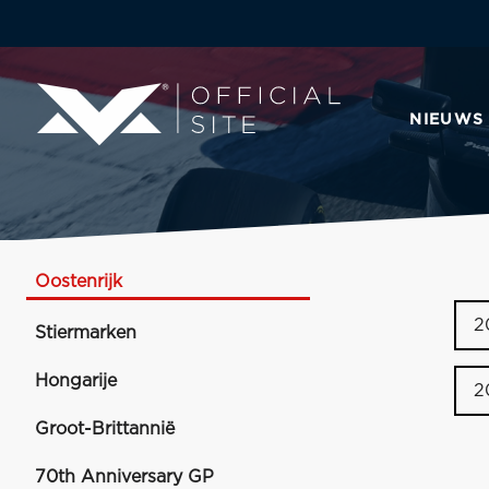
NIEUWS
Oostenrijk
2
Stiermarken
Hongarije
2
Groot-Brittannië
70th Anniversary GP