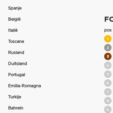
Spanje
F
België
pos
Italië
1
Toscane
2
Rusland
3
Duitsland
4
5
Portugal
6
Emilia-Romagna
7
Turkije
8
Bahrein
9