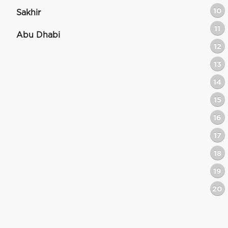
10
Sakhir
11
Abu Dhabi
12
13
14
15
16
17
18
19
20