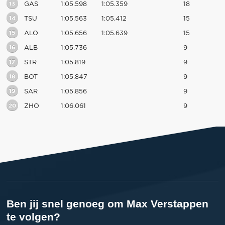
13
GAS
1:05.598
1:05.359
18
14
TSU
1:05.563
1:05.412
15
15
ALO
1:05.656
1:05.639
15
16
ALB
1:05.736
9
17
STR
1:05.819
9
18
BOT
1:05.847
9
19
SAR
1:05.856
9
20
ZHO
1:06.061
9
Ben jij snel genoeg om Max Verstappen
te volgen?