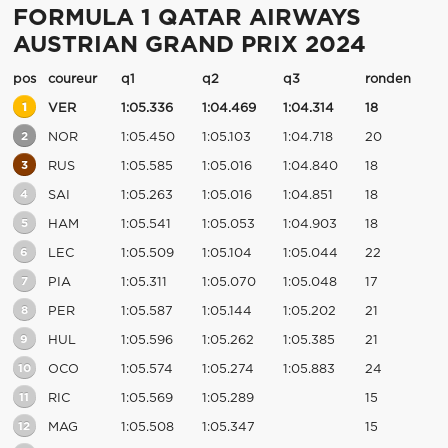
FORMULA 1 QATAR AIRWAYS
AUSTRIAN GRAND PRIX 2024
pos
coureur
q1
q2
q3
ronden
1
VER
1:05.336
1:04.469
1:04.314
18
2
NOR
1:05.450
1:05.103
1:04.718
20
3
RUS
1:05.585
1:05.016
1:04.840
18
4
SAI
1:05.263
1:05.016
1:04.851
18
5
HAM
1:05.541
1:05.053
1:04.903
18
6
LEC
1:05.509
1:05.104
1:05.044
22
7
PIA
1:05.311
1:05.070
1:05.048
17
8
PER
1:05.587
1:05.144
1:05.202
21
9
HUL
1:05.596
1:05.262
1:05.385
21
10
OCO
1:05.574
1:05.274
1:05.883
24
11
RIC
1:05.569
1:05.289
15
12
MAG
1:05.508
1:05.347
15