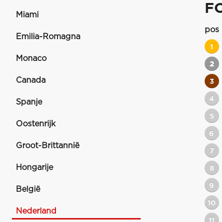
F
Miami
pos
Emilia-Romagna
1
Monaco
2
Canada
3
4
Spanje
5
Oostenrijk
6
Groot-Brittannië
7
Hongarije
8
9
België
10
Nederland
11