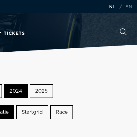
/
NL
EN
TICKETS
2024
2025
atie
Startgrid
Race