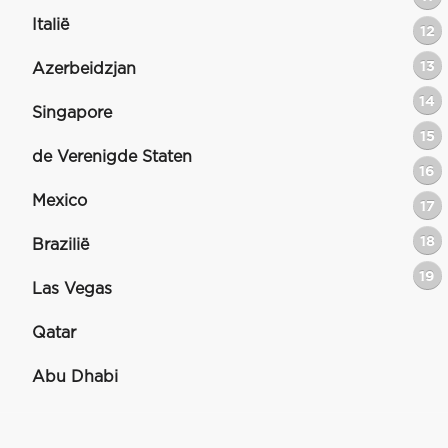
Italië
12
13
Azerbeidzjan
14
Singapore
15
de Verenigde Staten
16
Mexico
17
18
Brazilië
19
Las Vegas
Qatar
Abu Dhabi