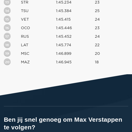
13
STR
1:45.234
23
14
TSU
1:45.384
25
15
VET
1:45.415
24
16
OCO
1:45.446
23
17
RUS
1:45.452
24
18
LAT
1:45.774
22
19
MSC
1:46.899
20
20
MAZ
1:46.945
18
Ben jij snel genoeg om Max Verstappen
te volgen?