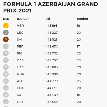
FORMULA 1 AZERBAIJAN GRAND
PRIX 2021
pos
coureur
tijd
ronden
1
VER
1:43.184
19
2
LEC
1:43.227
20
3
SAI
1:43.521
20
4
PER
1:43.630
17
5
RIC
1:43.732
25
6
GAS
1:43.757
23
7
HAM
1:43.893
20
8
NOR
1:43.996
20
9
ALO
1:44.777
25
10
BOT
1:44.891
20
11
RAI
1:44.943
18
12
GIO
1:45.092
20