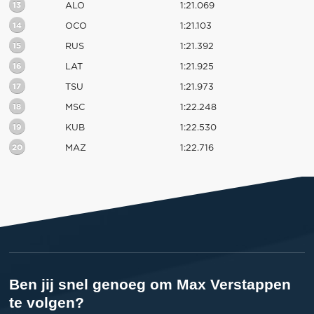
13
ALO
1:21.069
14
OCO
1:21.103
15
RUS
1:21.392
16
LAT
1:21.925
17
TSU
1:21.973
18
MSC
1:22.248
19
KUB
1:22.530
20
MAZ
1:22.716
Ben jij snel genoeg om Max Verstappen
te volgen?