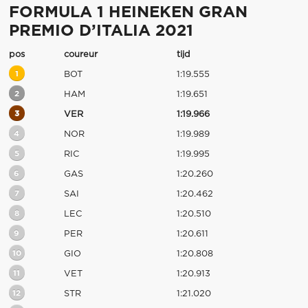
FORMULA 1 HEINEKEN GRAN
PREMIO D’ITALIA 2021
pos
coureur
tijd
1
BOT
1:19.555
2
HAM
1:19.651
3
VER
1:19.966
4
NOR
1:19.989
5
RIC
1:19.995
6
GAS
1:20.260
7
SAI
1:20.462
8
LEC
1:20.510
9
PER
1:20.611
10
GIO
1:20.808
11
VET
1:20.913
12
STR
1:21.020