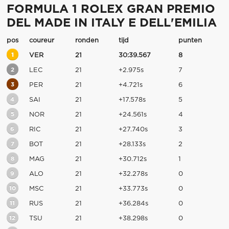
FORMULA 1 ROLEX GRAN PREMIO
DEL MADE IN ITALY E DELL'EMILIA
pos
coureur
ronden
tijd
punten
1
VER
21
30:39.567
8
2
LEC
21
+2.975s
7
3
PER
21
+4.721s
6
4
SAI
21
+17.578s
5
5
NOR
21
+24.561s
4
6
RIC
21
+27.740s
3
7
BOT
21
+28.133s
2
8
MAG
21
+30.712s
1
9
ALO
21
+32.278s
0
10
MSC
21
+33.773s
0
11
RUS
21
+36.284s
0
12
TSU
21
+38.298s
0