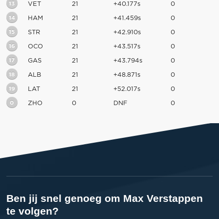
13
VET
21
+40.177s
0
14
HAM
21
+41.459s
0
15
STR
21
+42.910s
0
16
OCO
21
+43.517s
0
17
GAS
21
+43.794s
0
18
ALB
21
+48.871s
0
19
LAT
21
+52.017s
0
0
ZHO
0
DNF
0
Ben jij snel genoeg om Max Verstappen
te volgen?