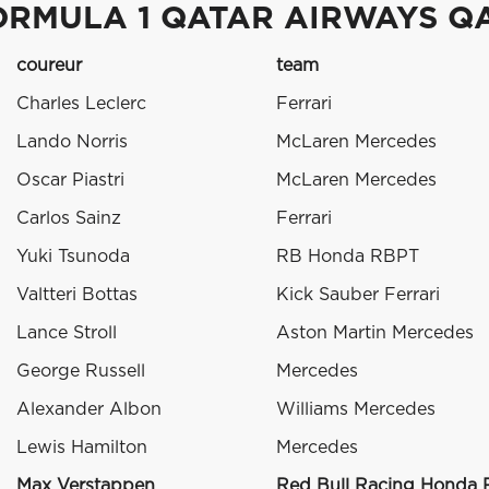
ORMULA 1 QATAR AIRWAYS Q
coureur
team
Charles Leclerc
Ferrari
Lando Norris
McLaren Mercedes
Oscar Piastri
McLaren Mercedes
Carlos Sainz
Ferrari
Yuki Tsunoda
RB Honda RBPT
Valtteri Bottas
Kick Sauber Ferrari
Lance Stroll
Aston Martin Mercedes
George Russell
Mercedes
Alexander Albon
Williams Mercedes
Lewis Hamilton
Mercedes
Max Verstappen
Red Bull Racing Honda