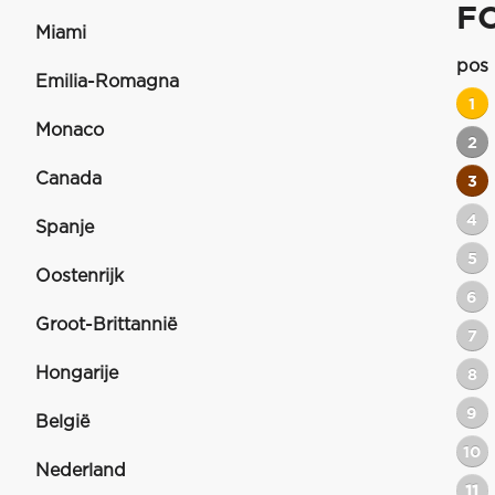
F
Miami
pos
Emilia-Romagna
1
Monaco
2
Canada
3
4
Spanje
5
Oostenrijk
6
Groot-Brittannië
7
Hongarije
8
9
België
10
Nederland
11