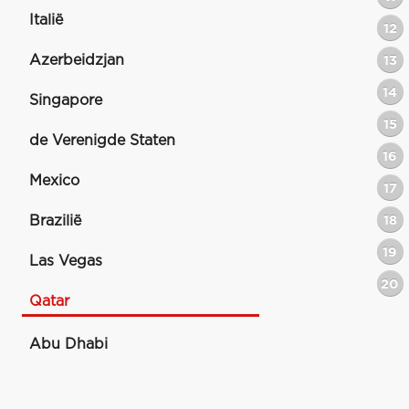
Italië
12
Azerbeidzjan
13
14
Singapore
15
de Verenigde Staten
16
Mexico
17
Brazilië
18
19
Las Vegas
20
Qatar
Abu Dhabi