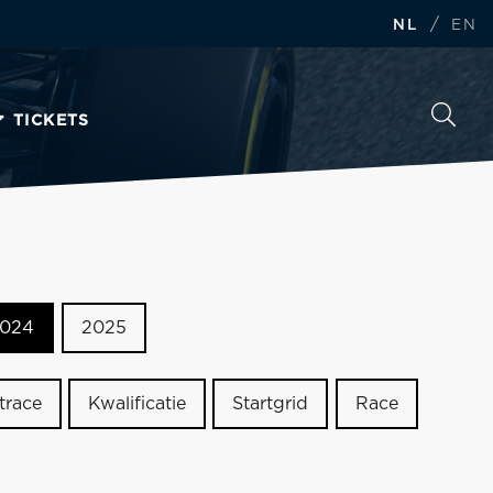
/
NL
EN
TICKETS
024
2025
trace
Kwalificatie
Startgrid
Race