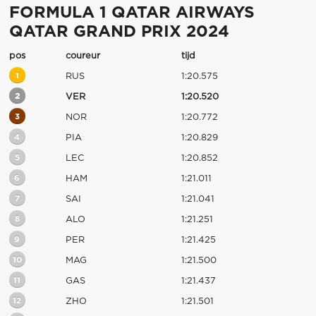
FORMULA 1 QATAR AIRWAYS
QATAR GRAND PRIX 2024
pos
coureur
tijd
1
RUS
1:20.575
2
VER
1:20.520
3
NOR
1:20.772
4
PIA
1:20.829
5
LEC
1:20.852
6
HAM
1:21.011
7
SAI
1:21.041
8
ALO
1:21.251
9
PER
1:21.425
10
MAG
1:21.500
11
GAS
1:21.437
12
ZHO
1:21.501