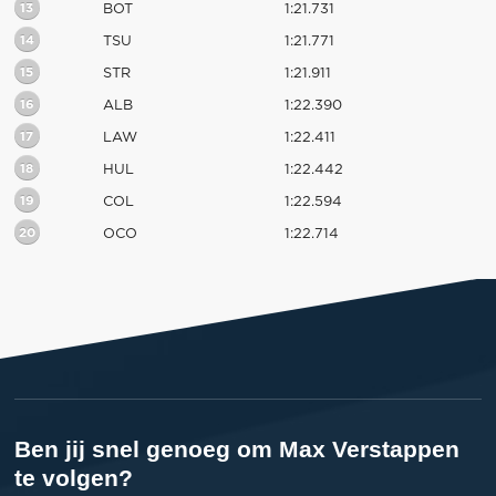
13
BOT
1:21.731
14
TSU
1:21.771
15
STR
1:21.911
16
ALB
1:22.390
17
LAW
1:22.411
18
HUL
1:22.442
19
COL
1:22.594
20
OCO
1:22.714
Ben jij snel genoeg om Max Verstappen
te volgen?