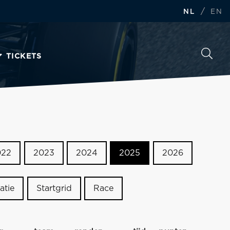
/
NL
EN
TICKETS
022
2023
2024
2025
2026
atie
Startgrid
Race