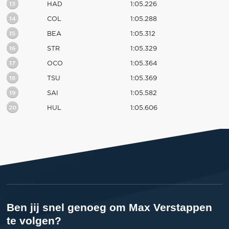
13
HAD
1:05.226
14
COL
1:05.288
15
BEA
1:05.312
16
STR
1:05.329
17
OCO
1:05.364
18
TSU
1:05.369
19
SAI
1:05.582
20
HUL
1:05.606
Ben jij snel genoeg om Max Verstappen
te volgen?