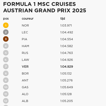
FORMULA 1 MSC CRUISES
AUSTRIAN GRAND PRIX 2025
pos
coureur
tijd
1
NOR
1:03.971
2
LEC
1:04.492
3
PIA
1:04.554
4
HAM
1:04.582
5
RUS
1:04.763
6
LAW
1:04.926
7
VER
1:04.929
8
BOR
1:05.132
9
ANT
1:05.276
10
GAS
1:05.649
11
ALO
1:05.128
12
ALB
1:05.205