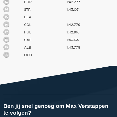
13
BOR
1:42.277
14
STR
1:43.061
15
BEA
16
COL
1:42.779
17
HUL
1:42.916
18
GAS
1:43.139
19
ALB
1:43.778
20
OCO
Ben jij snel genoeg om Max Verstappen
te volgen?