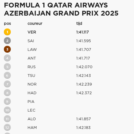
FORMULA 1 QATAR AIRWAYS
AZERBAIJAN GRAND PRIX 2025
pos
coureur
tijd
1
VER
1:41.117
2
SAI
1:41.595
3
LAW
1:41.707
4
ANT
1:41.717
5
RUS
1:42.070
6
TSU
1:42.143
7
NOR
1:42.239
8
HAD
1:42.372
9
PIA
10
LEC
11
ALO
1:41.857
12
HAM
1:42.183