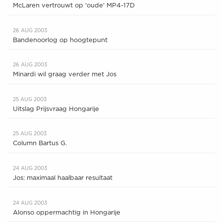
McLaren vertrouwt op 'oude' MP4-17D
26 AUG 2003
Bandenoorlog op hoogtepunt
26 AUG 2003
Minardi wil graag verder met Jos
25 AUG 2003
Uitslag Prijsvraag Hongarije
25 AUG 2003
Column Bartus G.
24 AUG 2003
Jos: maximaal haalbaar resultaat
24 AUG 2003
Alonso oppermachtig in Hongarije