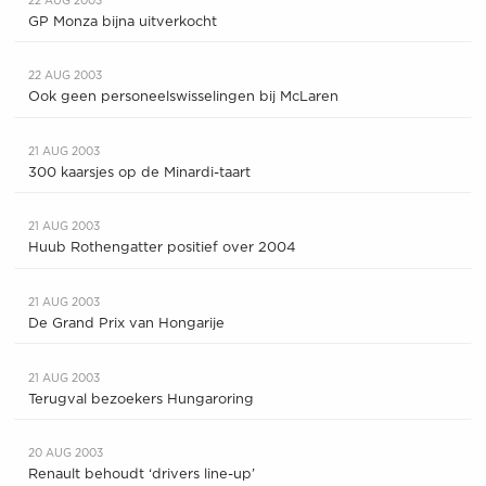
22 AUG 2003
GP Monza bijna uitverkocht
22 AUG 2003
Ook geen personeelswisselingen bij McLaren
21 AUG 2003
300 kaarsjes op de Minardi-taart
21 AUG 2003
Huub Rothengatter positief over 2004
21 AUG 2003
De Grand Prix van Hongarije
21 AUG 2003
Terugval bezoekers Hungaroring
20 AUG 2003
Renault behoudt ‘drivers line-up’