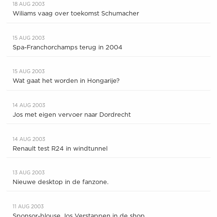
18 AUG 2003
Wiliams vaag over toekomst Schumacher
15 AUG 2003
Spa-Franchorchamps terug in 2004
15 AUG 2003
Wat gaat het worden in Hongarije?
14 AUG 2003
Jos met eigen vervoer naar Dordrecht
14 AUG 2003
Renault test R24 in windtunnel
13 AUG 2003
Nieuwe desktop in de fanzone.
11 AUG 2003
Sponsor-blouse Jos Verstappen in de shop.