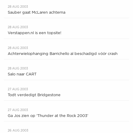
28 AUG 2003
Sauber gaat McLaren achterna
28 AUG 2003
Verstappen.nl is een topsite!
28 AUG 2003
Achterwielophanging Barrichello al beschadigd vóór crash
28 AUG 2003
Salo naar CART
27 AUG 2003
Todt verdedigt Bridgestone
27 AUG 2003
Ga Jos zien op 'Thunder at the Rock 2003'
26 AUG 2003