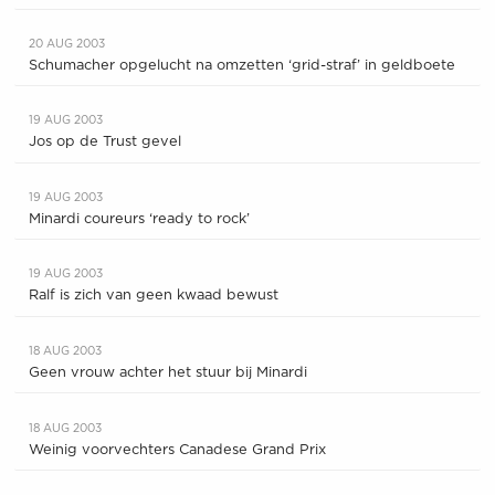
20 AUG 2003
Schumacher opgelucht na omzetten ‘grid-straf’ in geldboete
19 AUG 2003
Jos op de Trust gevel
19 AUG 2003
Minardi coureurs ‘ready to rock’
19 AUG 2003
Ralf is zich van geen kwaad bewust
18 AUG 2003
Geen vrouw achter het stuur bij Minardi
18 AUG 2003
Weinig voorvechters Canadese Grand Prix