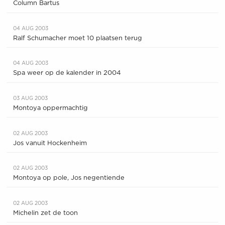
Column Bartus
04 AUG 2003
Ralf Schumacher moet 10 plaatsen terug
04 AUG 2003
Spa weer op de kalender in 2004
03 AUG 2003
Montoya oppermachtig
02 AUG 2003
Jos vanuit Hockenheim
02 AUG 2003
Montoya op pole, Jos negentiende
02 AUG 2003
Michelin zet de toon