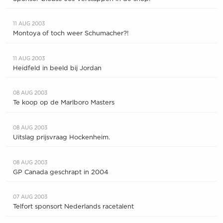
11 AUG 2003
Montoya of toch weer Schumacher?!
11 AUG 2003
Heidfeld in beeld bij Jordan
08 AUG 2003
Te koop op de Marlboro Masters
08 AUG 2003
Uitslag prijsvraag Hockenheim.
08 AUG 2003
GP Canada geschrapt in 2004
07 AUG 2003
Telfort sponsort Nederlands racetalent