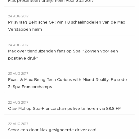
Max presenteert oranje helm voor Spa 2017
24 AUG 2017
Prijsvraag Belgische GP: win 1:8 schaalmodellen van de Max
Verstappen helm
24 AUG 2017
Max over tienduizenden fans op Spa: “Zorgen voor een
positieve druk”
23 AUG 2017
Exact & Max: Being Tech Curious with Mixed Reality. Episode
3: Spa-Francorchamps
22 AUG 2017
Olav Mol op Spa-Francorchamps live te horen via 88.8 FM
22 AUG 2017
Scoor een door Max gesigneerde driver cap!