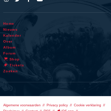
Home
Nieuws
Kalender
Over
Album
Forum
Shop
Tickets
Zoeken
Algemene voorwaarden
Privacy policy
Cookie verklaring
Disclaimer
Contact
RSS
iOS app