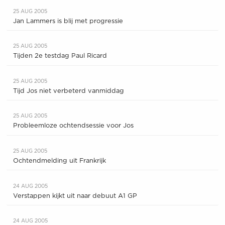
25 AUG 2005
Jan Lammers is blij met progressie
25 AUG 2005
Tijden 2e testdag Paul Ricard
25 AUG 2005
Tijd Jos niet verbeterd vanmiddag
25 AUG 2005
Probleemloze ochtendsessie voor Jos
25 AUG 2005
Ochtendmelding uit Frankrijk
24 AUG 2005
Verstappen kijkt uit naar debuut A1 GP
24 AUG 2005