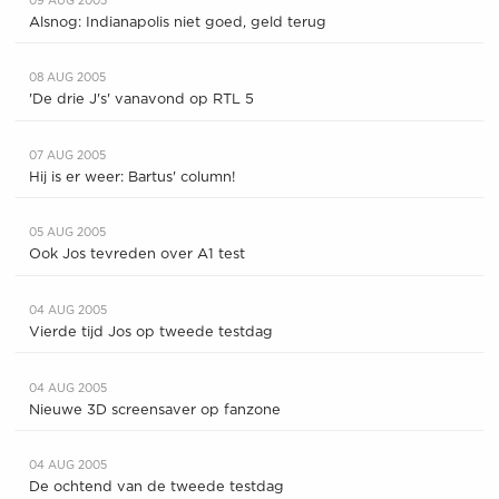
09 AUG 2005
Alsnog: Indianapolis niet goed, geld terug
08 AUG 2005
'De drie J's' vanavond op RTL 5
07 AUG 2005
Hij is er weer: Bartus' column!
05 AUG 2005
Ook Jos tevreden over A1 test
04 AUG 2005
Vierde tijd Jos op tweede testdag
04 AUG 2005
Nieuwe 3D screensaver op fanzone
04 AUG 2005
De ochtend van de tweede testdag