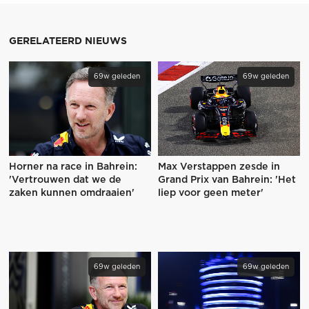
GERELATEERD NIEUWS
69w geleden
69w geleden
Horner na race in Bahrein:
Max Verstappen zesde in
'Vertrouwen dat we de
Grand Prix van Bahrein: 'Het
zaken kunnen omdraaien'
liep voor geen meter'
69w geleden
69w geleden