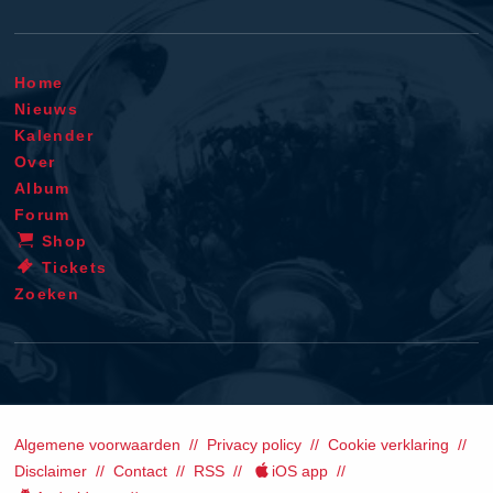
Home
Nieuws
Kalender
Over
Album
Forum
Shop
Tickets
Zoeken
Algemene voorwaarden
Privacy policy
Cookie verklaring
Disclaimer
Contact
RSS
iOS app