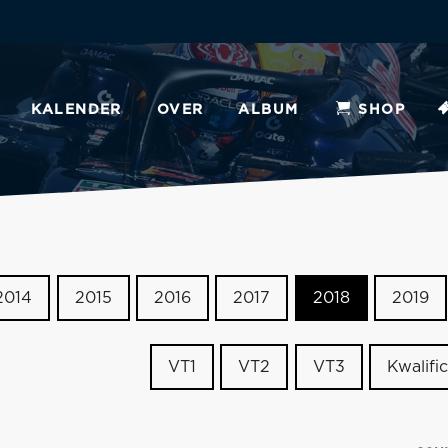
KALENDER
OVER
ALBUM
SHOP
2014
2015
2016
2017
2018
2019
VT1
VT2
VT3
Kwalific