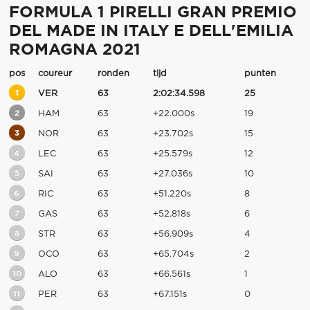
FORMULA 1 PIRELLI GRAN PREMIO
DEL MADE IN ITALY E DELL'EMILIA
ROMAGNA 2021
pos
coureur
ronden
tijd
punten
1
VER
63
2:02:34.598
25
2
HAM
63
+22.000s
19
3
NOR
63
+23.702s
15
4
LEC
63
+25.579s
12
5
SAI
63
+27.036s
10
6
RIC
63
+51.220s
8
7
GAS
63
+52.818s
6
8
STR
63
+56.909s
4
9
OCO
63
+65.704s
2
10
ALO
63
+66.561s
1
11
PER
63
+67.151s
0