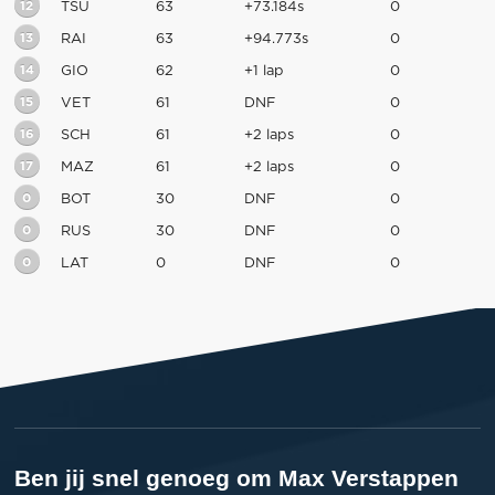
12
TSU
63
+73.184s
0
13
RAI
63
+94.773s
0
14
GIO
62
+1 lap
0
15
VET
61
DNF
0
16
SCH
61
+2 laps
0
17
MAZ
61
+2 laps
0
0
BOT
30
DNF
0
0
RUS
30
DNF
0
0
LAT
0
DNF
0
Ben jij snel genoeg om Max Verstappen