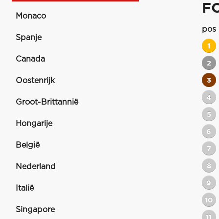
F
Monaco
pos
Spanje
1
Canada
2
Oostenrijk
3
4
Groot-Brittannië
5
Hongarije
6
België
7
8
Nederland
9
Italië
10
Singapore
11