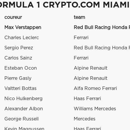
ORMULA 1 CRYPTO.COM MIAMI
coureur
team
Max Verstappen
Red Bull Racing Honda
Charles Leclerc
Ferrari
Sergio Perez
Red Bull Racing Honda
Carlos Sainz
Ferrari
Esteban Ocon
Alpine Renault
Pierre Gasly
Alpine Renault
Valtteri Bottas
Alfa Romeo Ferrari
Nico Hulkenberg
Haas Ferrari
Alexander Albon
Williams Mercedes
George Russell
Mercedes
Kevin Magnussen
Haas Ferrari