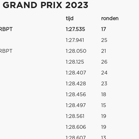
 GRAND PRIX 2023
tijd
ronden
 RBPT
1:27.535
17
1:27.941
25
 RBPT
1:28.050
21
1:28.125
26
1:28.407
24
1:28.428
23
1:28.456
18
1:28.497
15
1:28.561
19
1:28.606
19
1:28.607
13