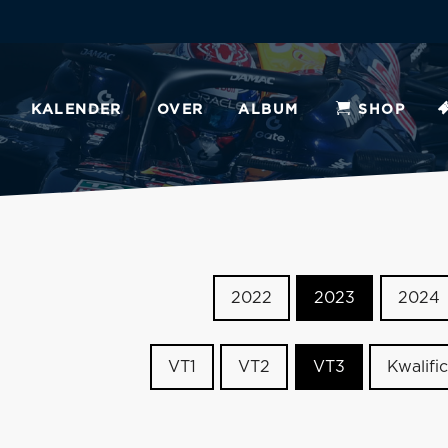
KALENDER
OVER
ALBUM
SHOP
2022
2023
2024
VT1
VT2
VT3
Kwalific