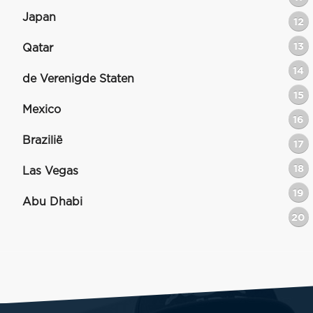
Japan
12
13
Qatar
14
de Verenigde Staten
15
Mexico
16
Brazilië
17
18
Las Vegas
19
Abu Dhabi
20