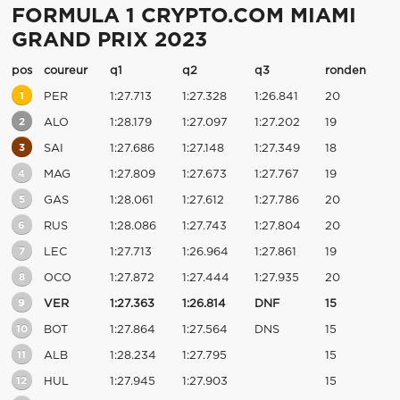
FORMULA 1 CRYPTO.COM MIAMI
GRAND PRIX 2023
pos
coureur
q1
q2
q3
ronden
1
PER
1:27.713
1:27.328
1:26.841
20
2
ALO
1:28.179
1:27.097
1:27.202
19
3
SAI
1:27.686
1:27.148
1:27.349
18
4
MAG
1:27.809
1:27.673
1:27.767
19
5
GAS
1:28.061
1:27.612
1:27.786
20
6
RUS
1:28.086
1:27.743
1:27.804
20
7
LEC
1:27.713
1:26.964
1:27.861
19
8
OCO
1:27.872
1:27.444
1:27.935
20
9
VER
1:27.363
1:26.814
DNF
15
10
BOT
1:27.864
1:27.564
DNS
15
11
ALB
1:28.234
1:27.795
15
12
HUL
1:27.945
1:27.903
15