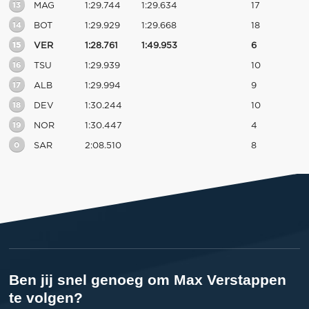
13
MAG
1:29.744
1:29.634
17
14
BOT
1:29.929
1:29.668
18
15
VER
1:28.761
1:49.953
6
16
TSU
1:29.939
10
17
ALB
1:29.994
9
18
DEV
1:30.244
10
19
NOR
1:30.447
4
0
SAR
2:08.510
8
Ben jij snel genoeg om Max Verstappen
te volgen?