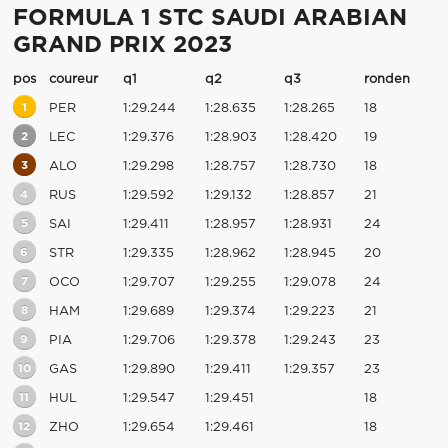
FORMULA 1 STC SAUDI ARABIAN
GRAND PRIX 2023
pos
coureur
q1
q2
q3
ronden
1
PER
1:29.244
1:28.635
1:28.265
18
2
LEC
1:29.376
1:28.903
1:28.420
19
3
ALO
1:29.298
1:28.757
1:28.730
18
4
RUS
1:29.592
1:29.132
1:28.857
21
5
SAI
1:29.411
1:28.957
1:28.931
24
6
STR
1:29.335
1:28.962
1:28.945
20
7
OCO
1:29.707
1:29.255
1:29.078
24
8
HAM
1:29.689
1:29.374
1:29.223
21
9
PIA
1:29.706
1:29.378
1:29.243
23
10
GAS
1:29.890
1:29.411
1:29.357
23
11
HUL
1:29.547
1:29.451
18
12
ZHO
1:29.654
1:29.461
18