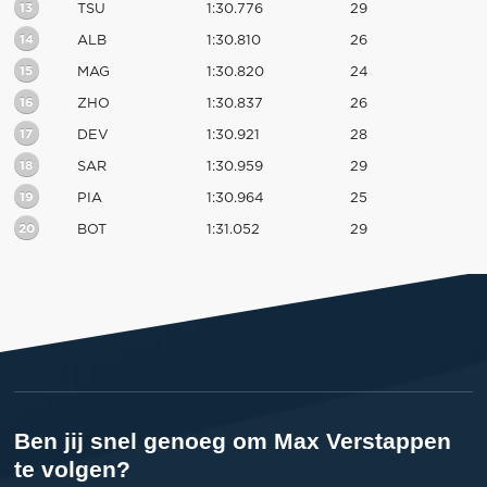
13
TSU
1:30.776
29
14
ALB
1:30.810
26
15
MAG
1:30.820
24
16
ZHO
1:30.837
26
17
DEV
1:30.921
28
18
SAR
1:30.959
29
19
PIA
1:30.964
25
20
BOT
1:31.052
29
Ben jij snel genoeg om Max Verstappen
te volgen?