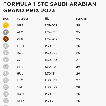
FORMULA 1 STC SAUDI ARABIAN
GRAND PRIX 2023
pos
coureur
tijd
ronden
1
VER
1:29.603
28
2
ALO
1:29.811
25
3
PER
1:29.902
25
4
OCO
1:30.039
26
5
RUS
1:30.070
26
6
GAS
1:30.100
27
7
STR
1:30.110
26
8
HUL
1:30.181
26
9
LEC
1:30.341
27
10
SAI
1:30.592
28
11
HAM
1:30.599
26
12
NOR
1:30.721
26