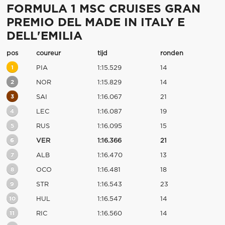
FORMULA 1 MSC CRUISES GRAN
PREMIO DEL MADE IN ITALY E
DELL'EMILIA
pos
coureur
tijd
ronden
1
PIA
1:15.529
14
2
NOR
1:15.829
14
3
SAI
1:16.067
21
4
LEC
1:16.087
19
5
RUS
1:16.095
15
6
VER
1:16.366
21
7
ALB
1:16.470
13
8
OCO
1:16.481
18
9
STR
1:16.543
23
10
HUL
1:16.547
14
11
RIC
1:16.560
14