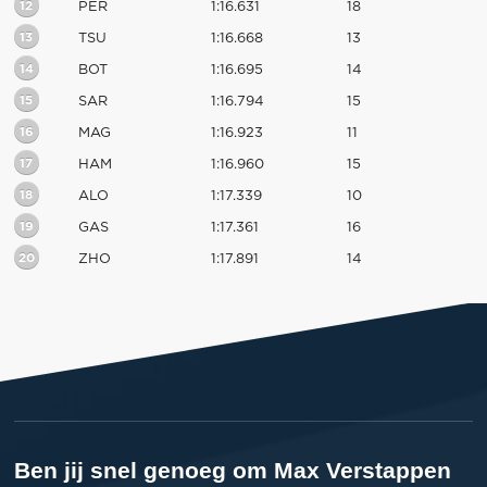
12
PER
1:16.631
18
13
TSU
1:16.668
13
14
BOT
1:16.695
14
15
SAR
1:16.794
15
16
MAG
1:16.923
11
17
HAM
1:16.960
15
18
ALO
1:17.339
10
19
GAS
1:17.361
16
20
ZHO
1:17.891
14
Ben jij snel genoeg om Max Verstappen