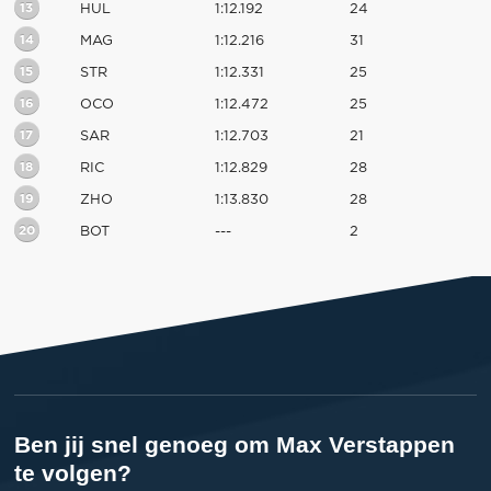
13
HUL
1:12.192
24
14
MAG
1:12.216
31
15
STR
1:12.331
25
16
OCO
1:12.472
25
17
SAR
1:12.703
21
18
RIC
1:12.829
28
19
ZHO
1:13.830
28
20
BOT
---
2
Ben jij snel genoeg om Max Verstappen
te volgen?