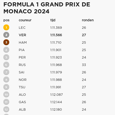
FORMULA 1 GRAND PRIX DE
MONACO 2024
pos
coureur
tijd
ronden
1
LEC
1:11.369
26
2
VER
1:11.566
27
3
HAM
1:11.710
25
4
PIA
1:11.901
25
5
PER
1:11.923
24
6
RUS
1:11.968
33
7
SAI
1:11.979
26
8
NOR
1:11.988
24
9
TSU
1:11.991
27
10
ALO
1:12.087
25
11
GAS
1:12.144
26
12
ALB
1:12.180
24