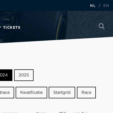
/
NL
EN
TICKETS
024
2025
trace
Kwalificatie
Startgrid
Race