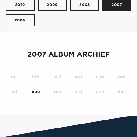
2010
2009
2008
2007
2006
2007 ALBUM ARCHIEF
jan
feb
mrt
apr
mei
jun
jul
aug
sep
okt
nov
dec