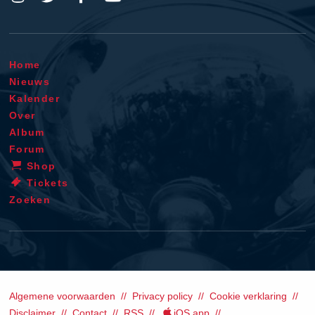
Home
Nieuws
Kalender
Over
Album
Forum
Shop
Tickets
Zoeken
Algemene voorwaarden
Privacy policy
Cookie verklaring
Disclaimer
Contact
RSS
iOS app