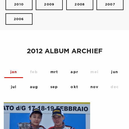
2010
2009
2008
2007
2006
2012 ALBUM ARCHIEF
jan
feb
mrt
apr
mei
jun
jul
aug
sep
okt
nov
dec