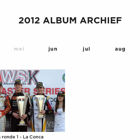
2012 ALBUM ARCHIEF
mei
jun
jul
aug
 ronde 1 - La Conca