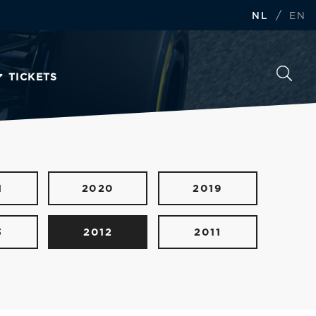
/
NL
EN
TICKETS
1
2020
2019
3
2012
2011