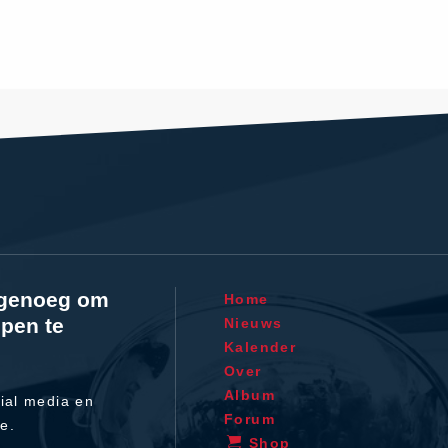
l genoeg om
Home
pen te
Nieuws
Kalender
Over
Album
ial media en
Forum
te.
Shop