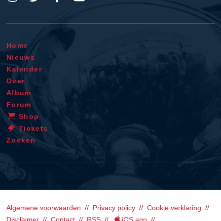
Home
Nieuws
Kalender
Over
Album
Forum
Shop
Tickets
Zoeken
Algemene voorwaarden
Privacy policy
Cookie verklaring
Disclaimer
Contact
RSS
iOS app