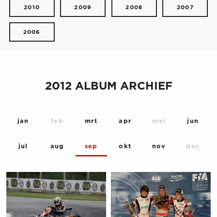
2010
2009
2008
2007
2006
2012 ALBUM ARCHIEF
jan
feb
mrt
apr
mei
jun
jul
aug
sep
okt
nov
dec