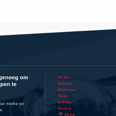
l genoeg om
Home
pen te
Nieuws
Kalender
Over
Album
ial media en
Forum
te.
Shop