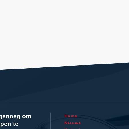
l genoeg om
Home
pen te
Nieuws