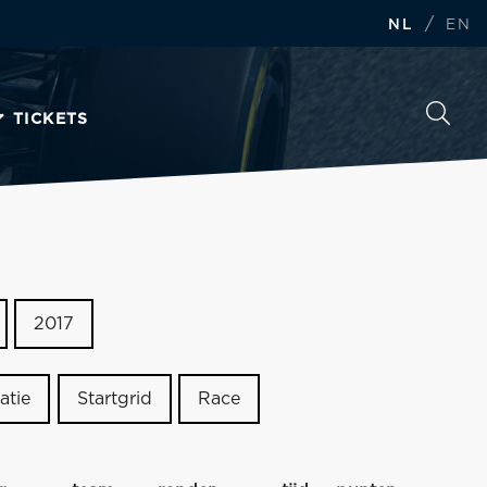
/
NL
EN
TICKETS
2017
atie
Startgrid
Race