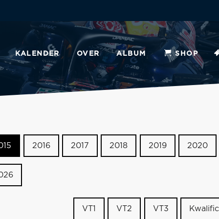
KALENDER
OVER
ALBUM
SHOP
015
2016
2017
2018
2019
2020
026
VT1
VT2
VT3
Kwalific