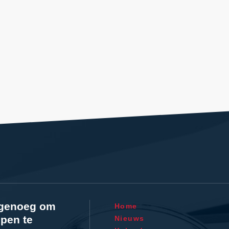
l genoeg om
Home
pen te
Nieuws