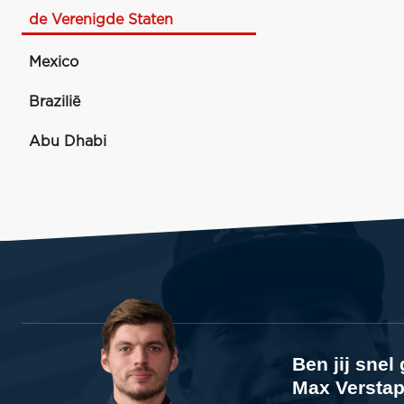
de Verenigde Staten
Mexico
Brazilië
Abu Dhabi
Ben jij sne
Max Verstap