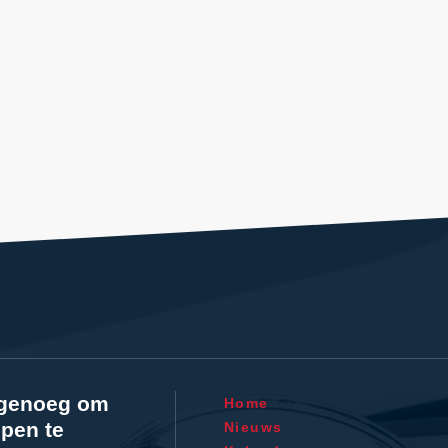
l genoeg om
Home
pen te
Nieuws