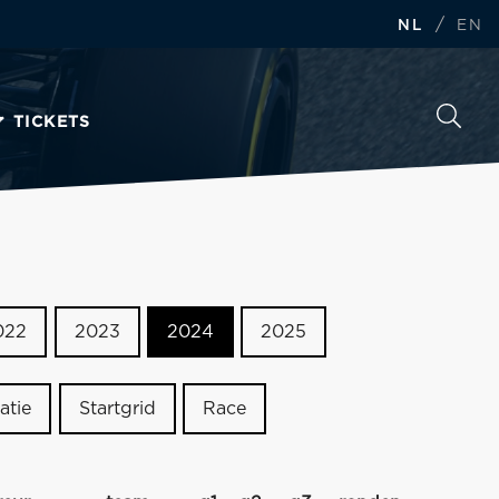
/
NL
EN
TICKETS
022
2023
2024
2025
atie
Startgrid
Race