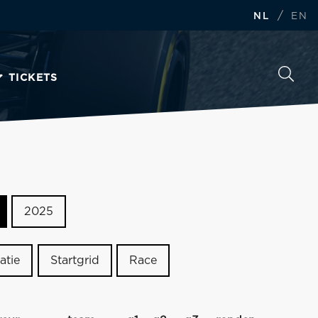
/
NL
EN
TICKETS
2025
atie
Startgrid
Race