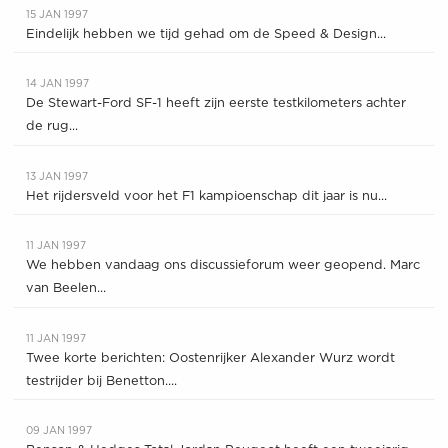
15 JAN 1997
Eindelijk hebben we tijd gehad om de Speed & Design...
14 JAN 1997
De Stewart-Ford SF-1 heeft zijn eerste testkilometers achter
de rug...
13 JAN 1997
Het rijdersveld voor het F1 kampioenschap dit jaar is nu...
11 JAN 1997
We hebben vandaag ons discussieforum weer geopend. Marc
van Beelen...
11 JAN 1997
Twee korte berichten: Oostenrijker Alexander Wurz wordt
testrijder bij Benetton....
09 JAN 1997