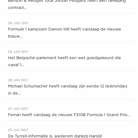
Benson & Hedges Total Jordan Peugeot heeft een tweejarig
contract...
09 JAN 1997
Formule 1 kampioen Damon Hill heeft vandaag de nieuwe
blauw...
09 JAN 1997
Het Belgische parlement heeft een wet goedgekeurd die
vanaf 1...
08 JAN 1997
Michael Schumacher heeft vandaag zijn eerste 12 testrondjes
in de...
07 JAN 1997
Ferrari heeft vandaag de nieuwe F310B Formula 1 Grand Prix...
05 JAN 1997
De Tyrrell-informatie is, wederom dankzij Harold