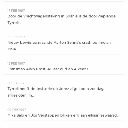
17 FEB 1997
Door de vrachtwagenstaking in Spanje is de door geplande
Tyrrell...
16 FEB 1997
Nieuw bewijs aangaande Ayrton Senna's crash op Imola in
1994...
13 FEB 1997
Fransman Alain Prost, 41 jaar oud en 4 keer F1...
11 FEB 1997
Tyrrell heeft de testserie op Jerez afgelopen zondag
afgesloten. In...
09 FEB 1997
Mika Salo en Jos Verstappen blijken erg aan elkaar gewaagd....