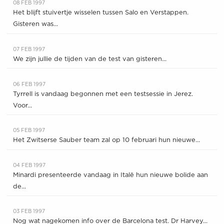
08 FEB 1997
Het blijft stuivertje wisselen tussen Salo en Verstappen.
Gisteren was...
07 FEB 1997
We zijn jullie de tijden van de test van gisteren...
06 FEB 1997
Tyrrell is vandaag begonnen met een testsessie in Jerez.
Voor...
05 FEB 1997
Het Zwitserse Sauber team zal op 10 februari hun nieuwe...
04 FEB 1997
Minardi presenteerde vandaag in Italë hun nieuwe bolide aan
de...
03 FEB 1997
Nog wat nagekomen info over de Barcelona test. Dr Harvey...