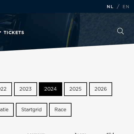
/
NL
EN
TICKETS
022
2023
2024
2025
2026
atie
Startgrid
Race